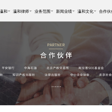
瀛和
瀛和律师
业务范围
新闻业绩
瀛和文化
合作伙