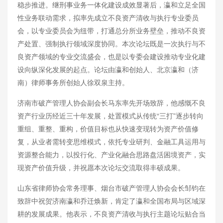
稳步推进。继刑事业务一体化建设成效显著后，瀛和立足全国
性业务联动需求，拟率先成立不良资产清收与执行专业委员
会，以专业委员会为纽带，打通总分所业务壁垒，推动不良资
产处置、强制执行领域深度协同。本次论坛既是一次执行与不
良资产领域的专业交流盛会，也是以专委会建设推动专业化建
设向纵深化发展的起点。论坛由瀛和创始人、北京瀛和（济
南）律师事务所创始人徐双泉主持。
济南市破产管理人协会副会长马东率先开场致辞，他感慨不良
资产行业历经近三十年发展，处置模式从传统“三打”逐步转向
重组、重整、重构，价值目标也从快速变现转为资产价值修
复，从业者需转变思维模式，依托专业研判、金融工具运用与
资源整合能力，以投行化、产业化融合思路盘活困境资产，实
现资产价值升级，并祝愿本次论坛交流取得丰硕成果。
山东省律师协会常务理事、烟台市破产管理人协会会长邹钧在
致辞中祝贺济南瀛和乔迁焕新，肯定了瀛和全国布局与区域深
耕的发展成果。他表示，不良资产清收与执行主题论坛贴合当