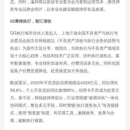
态。同时，瀛和将以新设专业委员会为复制运营范本，擦亮律
所专业品牌金明片，以专业化建设赋能律所长远发展。
02秉律执行，智汇清收
QG执行城市合伙人发起人、上海兰迪全国不良资产与执行专
业委员会副主任韩锦超以《不良资产清收与执行业务的趋势与
机会》为题作主旨分享。他指出，当前执行与不良资产领域呈
现十大核心趋势，包括AI技术广泛应用、涉外执行成热点、案
件数量激增、专业律所加速布局、付费培训多元化，同时也面
临客户付费意愿降低、处置难度加大等挑战。
数据显示，2025年不良贷款挂牌规模达4329亿元，同比增长
58.8%，个人不良贷款同比激增85%，信用卡不良成为处置主
力。基于此，韩锦超律师提出，行业需搭建“催调诉执”一体化
协同模式，整合多元手段，同时警惕“执行债务加入”等违规模
式，善用“预查废”制度、AI尽调工具，兼顾效率、效果与合
规，破解执行难题。