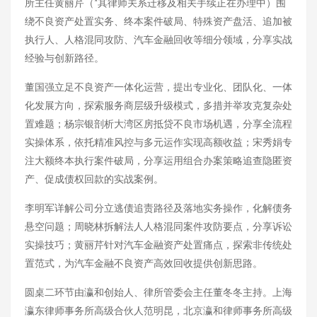
所主任黄丽芹（*其律师关系迁移及相关手续正在办理中）围
绕不良资产处置实务、终本案件破局、特殊资产盘活、追加被
执行人、人格混同攻防、汽车金融回收等细分领域，分享实战
经验与创新路径。
董国强立足不良资产一体化运营，提出专业化、团队化、一体
化发展方向，探索服务商层级升级模式，多措并举攻克复杂处
置难题；杨宗银剖析大湾区房抵贷不良市场机遇，分享全流程
实操体系，依托精准风控与多元运作实现高额收益；宋秀娟专
注大额终本执行案件破局，分享运用组合办案策略追查隐匿资
产、促成债权回款的实战案例。
李明军详解公司分立逃债追责路径及落地实务操作，化解债务
悬空问题；周晓林拆解法人人格混同案件攻防要点，分享诉讼
实操技巧；黄丽芹针对汽车金融资产处置痛点，探索非传统处
置范式，为汽车金融不良资产高效回收提供创新思路。
圆桌二环节由瀛和创始人、律所管委会主任董冬冬主持。上海
瀛东律师事务所高级合伙人范明昆，北京瀛和律师事务所高级