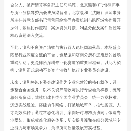
合伙人、破产清算事务部主任马鸿雁，北京瀛和(广州)律师事
务所业务指导委员会成员梁智刚，北京瀛和（沈阳）律师事务
所主任兼党支部书记雷蕾围绕协同办案机制与跨区域协作展开
探讨，聚焦协作流程、案源资源对接、利益分配及案件质控等
核心议题深入交流。
至此，瀛和不良资产清收与执行百人论坛圆满落幕。本场盛会
既是行业深度交流的平台，也是瀛和济南分所乔迁启新的首场
重磅活动，更是律所深耕专业化赛道的重要里程碑。以此为契
机，瀛和正式启动不良资产清收与执行专业委员会建设。
未来，瀛和将以专委会建设作为专业化建设的核心载体，进一
步整合全国业务，以不良资产清收与执行专委会为样板，统筹
总分所资源，陆续组建各类全国专业委员会，统一办案标准、
沉淀实战经验、搭建协作网络，打破地域壁垒，推动案源、人
才高效流转；通过常态化培训、案例研讨与跨所协同，锻造专
业团队、形成标准化服务体系，切实提升瀛和在细分领域的专
业能力与市场竞争力，为律所高质量发展夯实根基。