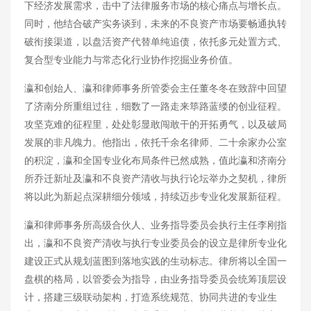
下经济发展需求，击中了法律服务市场的核心痛点与增长点。
同时，他结合破产实务谈到，未来的不良资产市场要畅通执转
破衔接渠道，以盘活资产代替单纯追债，依托多元处置方式、
复合型专业能力与常态化行业协作挖掘业务价值。
瀛和创始人、瀛和律师事务所管委会主任董冬冬在致辞中回望
了济南分所重组过往，细数了一路走来筚路蓝缕的创业征程。
攻坚克难的征程里，处处彰显敢闯敢干的开拓勇气，以及破局
发展的非凡魄力。他指出，依托千余名律师、二十余家办公室
的积淀，瀛和全国专业化布局条件已然成熟，值此瀛和济南分
所乔迁新址及瀛和不良资产清收与执行论坛举办之契机，律所
将以此为新起点深耕细分领域，持续迈步专业化发展新征程。
瀛和律师事务所高级合伙人、业务指导委员会执行主任李刚指
出，瀛和不良资产清收与执行专业委员会的设立是律所专业化
建设正式从规划蓝图到落地实践的生动标志。律所将以全国一
盘棋的格局，以管委会为指导，由业务指导委员会统筹顶层设
计，搭建三级联动架构，打造系统规范、协同共进的专业生