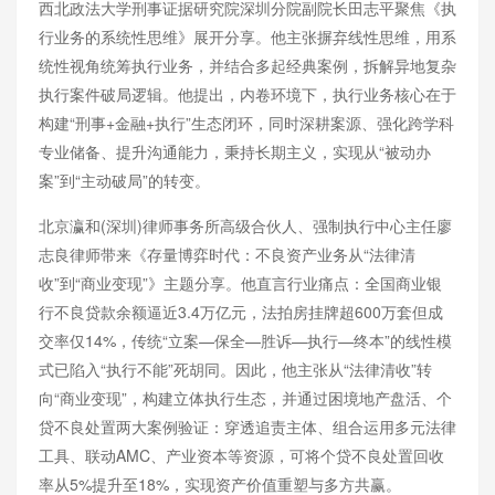
西北政法大学刑事证据研究院深圳分院副院长田志平聚焦《执
行业务的系统性思维》展开分享。他主张摒弃线性思维，用系
统性视角统筹执行业务，并结合多起经典案例，拆解异地复杂
执行案件破局逻辑。他提出，内卷环境下，执行业务核心在于
构建“刑事+金融+执行”生态闭环，同时深耕案源、强化跨学科
专业储备、提升沟通能力，秉持长期主义，实现从“被动办
案”到“主动破局”的转变。
北京瀛和(深圳)律师事务所高级合伙人、强制执行中心主任廖
志良律师带来《存量博弈时代：不良资产业务从“法律清
收”到“商业变现”》主题分享。他直言行业痛点：全国商业银
行不良贷款余额逼近3.4万亿元，法拍房挂牌超600万套但成
交率仅14%，传统“立案—保全—胜诉—执行—终本”的线性模
式已陷入“执行不能”死胡同。因此，他主张从“法律清收”转
向“商业变现”，构建立体执行生态，并通过困境地产盘活、个
贷不良处置两大案例验证：穿透追责主体、组合运用多元法律
工具、联动AMC、产业资本等资源，可将个贷不良处置回收
率从5%提升至18%，实现资产价值重塑与多方共赢。