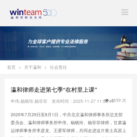
首页
>
关于瀛和
>
社会责任
瀛和律师走进第七季“在村里上课”
4539 次
申伟,杨晓玲,杨菲菲
发布时间：2025-11-27 11:58:43
2025年7月29日至8月1日，中共北京瀛和律师事务所总支部
委员会、瀛和律师事务所申伟、杨晓玲、杨菲菲律师，甘肃瀛
运律师事务所李彦龙、王爱军律师，共同走进这片黄土高原上