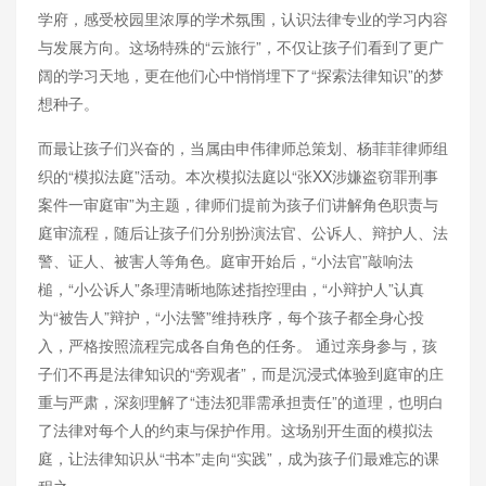
学府，感受校园里浓厚的学术氛围，认识法律专业的学习内容
与发展方向。这场特殊的“云旅行”，不仅让孩子们看到了更广
阔的学习天地，更在他们心中悄悄埋下了“探索法律知识”的梦
想种子。
而最让孩子们兴奋的，当属由申伟律师总策划、杨菲菲律师组
织的“模拟法庭”活动。本次模拟法庭以“张XX涉嫌盗窃罪刑事
案件一审庭审”为主题，律师们提前为孩子们讲解角色职责与
庭审流程，随后让孩子们分别扮演法官、公诉人、辩护人、法
警、证人、被害人等角色。庭审开始后，“小法官”敲响法
槌，“小公诉人”条理清晰地陈述指控理由，“小辩护人”认真
为“被告人”辩护，“小法警”维持秩序，每个孩子都全身心投
入，严格按照流程完成各自角色的任务。 通过亲身参与，孩
子们不再是法律知识的“旁观者”，而是沉浸式体验到庭审的庄
重与严肃，深刻理解了“违法犯罪需承担责任”的道理，也明白
了法律对每个人的约束与保护作用。这场别开生面的模拟法
庭，让法律知识从“书本”走向“实践”，成为孩子们最难忘的课