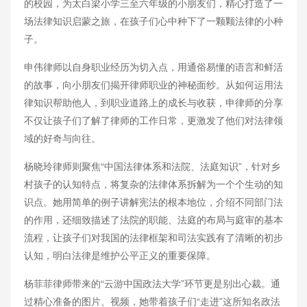
的校园，为太白梁小学三至六年级的小朋友们，精心打造了一
场法律知识启蒙之旅，在孩子们心中种下了一颗颗法律的小种
子。
申伟律师以自身职业经历为切入点，用通俗易懂的语言和鲜活
的故事，向小朋友们揭开律师职业的神秘面纱。从如何运用法
律知识帮助他人，到职业道路上的成长与收获，申律师的分享
不仅让孩子们了解了律师的工作日常，更激发了他们对法律领
域的好奇与向往。
杨晓玲律师则聚焦“中国法律体系和法院、法庭知识”，针对乡
村孩子的认知特点，将复杂的法律体系拆解为一个个生动的知
识点。她用简单的例子讲解宪法的根本地位，介绍不同部门法
的作用，还细致描述了法院的职能、法庭的布局与庭审的基本
流程，让孩子们对我国的法律框架和司法实践有了清晰的初步
认知，明白法律是维护公平正义的重要保障。
杨菲菲律师带来的“云游中国政法大学”环节更是别出心裁。通
过精心准备的图片、视频，她带着孩子们“走进”这所知名政法