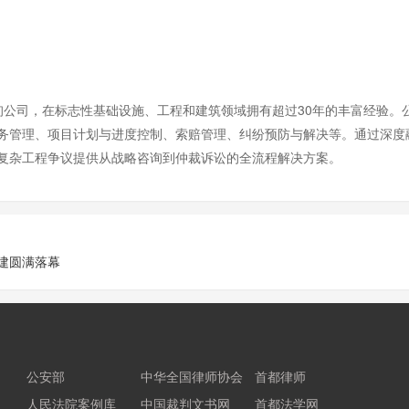
性咨询公司，在标志性基础设施、工程和建筑领域拥有超过30年的丰富经验
管理、项目计划与进度控制、索赔管理、纠纷预防与解决等。通过深度融入
复杂工程争议提供从战略咨询到仲裁诉讼的全流程解决方案。
建圆满落幕
公安部
中华全国律师协会
首都律师
人民法院案例库
中国裁判文书网
首都法学网