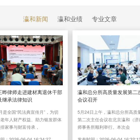
瀛和新闻
瀛和业绩
专业文章
王晔律师走进建材离退休干部
瀛和总分所高质量发展第二
及继承法律知识
会议召开
月是全国“民法典宣传月”，为切
5月24日上午，瀛和总分所高质
护老年人财产权益、助力银发群体
第二次主任会议在北京瀛和（济
安排家事与财富传承，
师事务所顺利举行。本次会
时间：
2026-06-04 16:34:27
发布时间：
2026-06-04 16:32:1