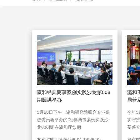
瀛和经典商事案例实践沙龙第006
瀛和
期圆满举办
局普
5月28日下午，瀛和研究院联合专业促
今年5
进委员会举办的“经典商事案例实践沙
实守
龙006期”在瀛和厅如期
妥善
发布时间：
2026-06-04 16:38:35
发布